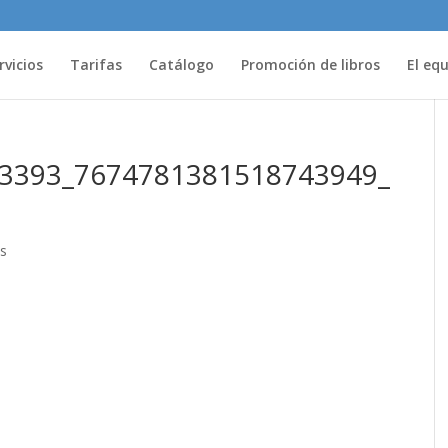
rvicios
Tarifas
Catálogo
Promoción de libros
El eq
3393_7674781381518743949_
s