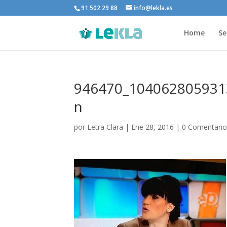
91 502 29 88
info@lekla.es
Home
Se
946470_104062805931
n
por
Letra Clara
|
Ene 28, 2016
|
0 Comentario