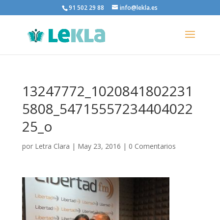
91 502 29 88
info@lekla.es
13247772_1020841802231
5808_54715557234404022
25_o
por
Letra Clara
|
May 23, 2016
|
0 Comentarios