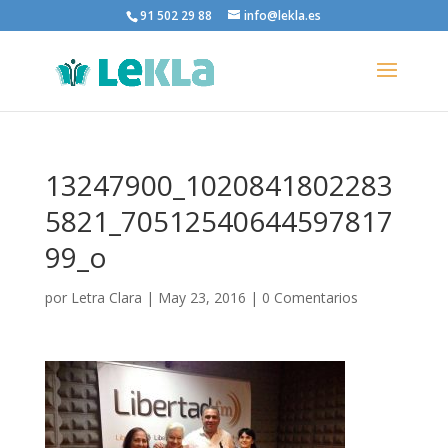
91 502 29 88
info@lekla.es
13247900_1020841802283
5821_70512540644597817
99_o
por
Letra Clara
|
May 23, 2016
|
0 Comentarios