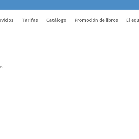
rvicios
Tarifas
Catálogo
Promoción de libros
El eq
os