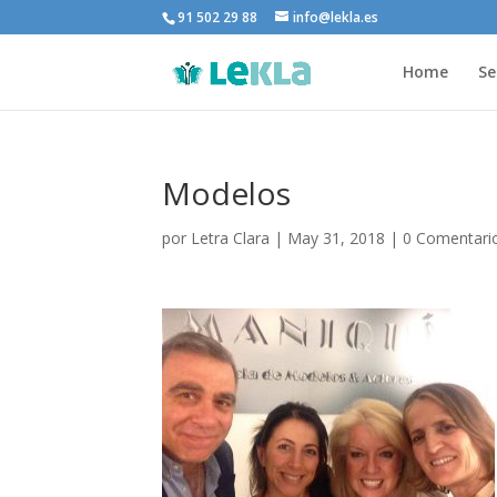
91 502 29 88
info@lekla.es
Home
Se
Modelos
por
Letra Clara
|
May 31, 2018
|
0 Comentari