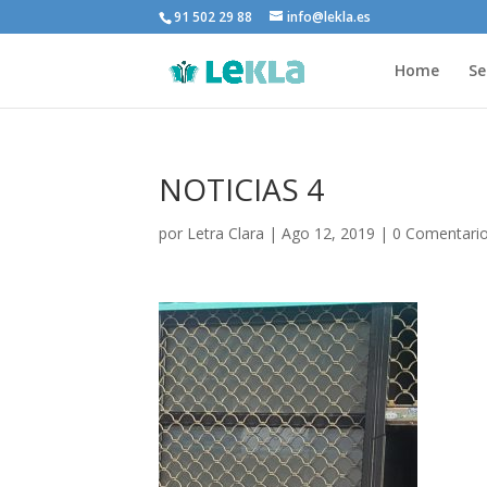
91 502 29 88
info@lekla.es
Home
Se
NOTICIAS 4
por
Letra Clara
|
Ago 12, 2019
|
0 Comentari