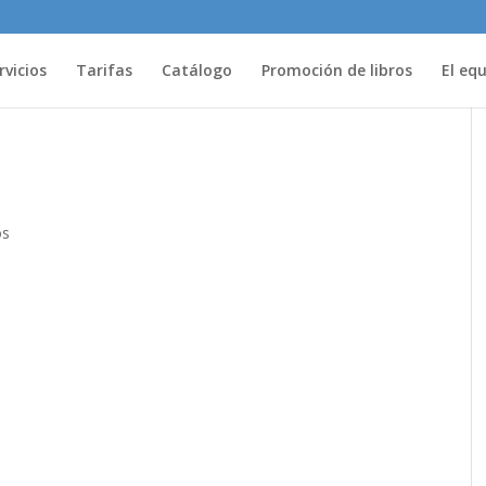
rvicios
Tarifas
Catálogo
Promoción de libros
El eq
os