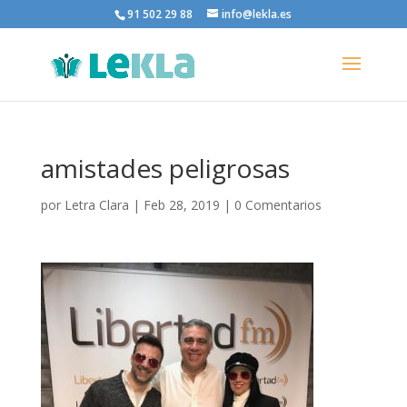
91 502 29 88
info@lekla.es
amistades peligrosas
por
Letra Clara
|
Feb 28, 2019
|
0 Comentarios