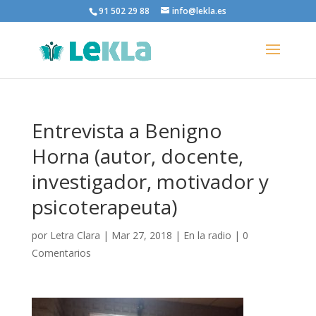
91 502 29 88
info@lekla.es
Entrevista a Benigno
Horna (autor, docente,
investigador, motivador y
psicoterapeuta)
por
Letra Clara
|
Mar 27, 2018
|
En la radio
|
0
Comentarios