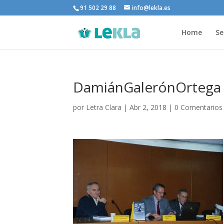
91 502 29 88
info@lekla.es
Home
Se
DamiánGalerónOrtega
por
Letra Clara
|
Abr 2, 2018
|
0 Comentarios