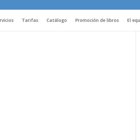
rvicios
Tarifas
Catálogo
Promoción de libros
El eq