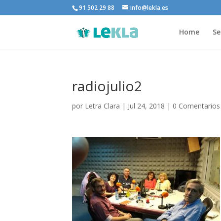
91 502 29 88
info@lekla.es
Home
Se
radiojulio2
por
Letra Clara
|
Jul 24, 2018
|
0 Comentarios