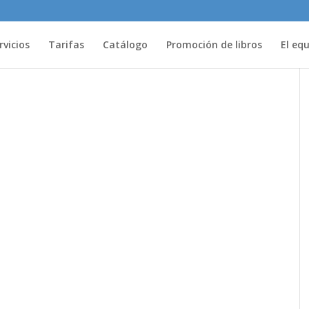
rvicios
Tarifas
Catálogo
Promoción de libros
El eq