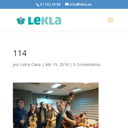
91 502 29 88
info@lekla.es
114
por
Letra Clara
|
Abr 19, 2018
|
0 Comentarios