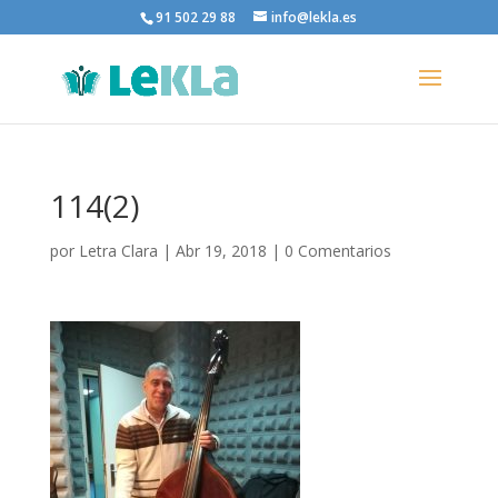
91 502 29 88
info@lekla.es
114(2)
por
Letra Clara
|
Abr 19, 2018
|
0 Comentarios