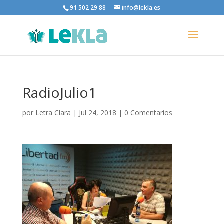
91 502 29 88
info@lekla.es
RadioJulio1
por
Letra Clara
|
Jul 24, 2018
|
0 Comentarios