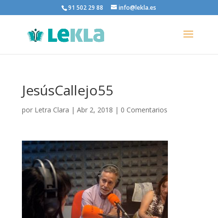
91 502 29 88
info@lekla.es
JesúsCallejo55
por
Letra Clara
|
Abr 2, 2018
|
0 Comentarios