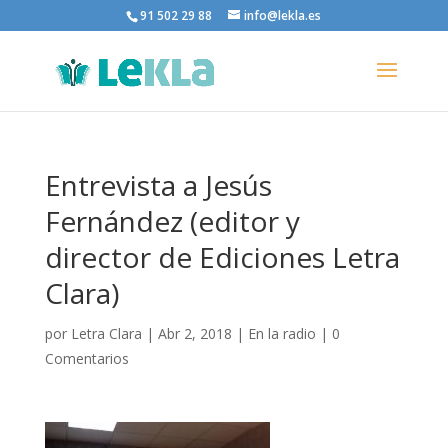
91 502 29 88
info@lekla.es
Entrevista a Jesús
Fernández (editor y
director de Ediciones Letra
Clara)
por
Letra Clara
|
Abr 2, 2018
|
En la radio
|
0
Comentarios