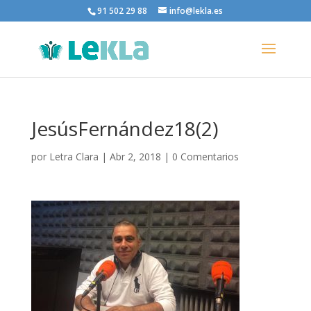
91 502 29 88
info@lekla.es
JesúsFernández18(2)
por
Letra Clara
|
Abr 2, 2018
|
0 Comentarios