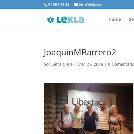
91 502 29 88
info@lekla.es
Home
Se
JoaquínMBarrero2
por
Letra Clara
|
Mar 27, 2018
|
0 Comentari