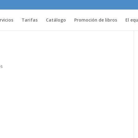
rvicios
Tarifas
Catálogo
Promoción de libros
El eq
os