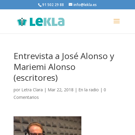
91 502 29 88
info@lekla.es
Entrevista a José Alonso y
Mariemi Alonso
(escritores)
por
Letra Clara
|
Mar 22, 2018
|
En la radio
|
0
Comentarios