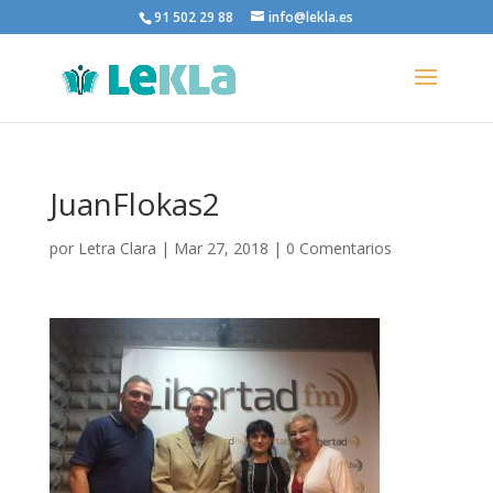
91 502 29 88
info@lekla.es
JuanFlokas2
por
Letra Clara
|
Mar 27, 2018
|
0 Comentarios