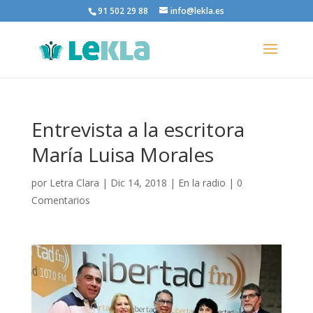
91 502 29 88
info@lekla.es
Entrevista a la escritora
María Luisa Morales
por
Letra Clara
|
Dic 14, 2018
|
En la radio
|
0
Comentarios