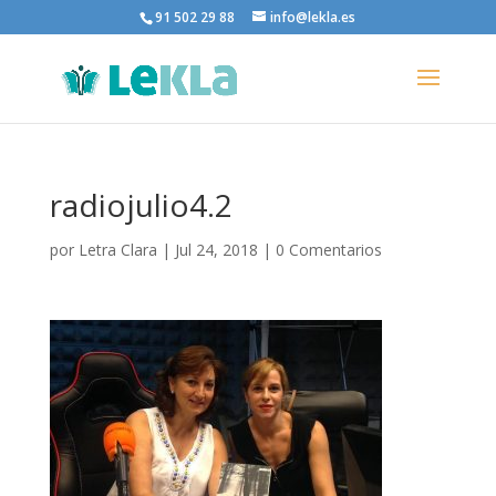
91 502 29 88
info@lekla.es
radiojulio4.2
por
Letra Clara
|
Jul 24, 2018
|
0 Comentarios