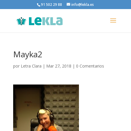
91 502 29 88
info@lekla.es
Mayka2
por
Letra Clara
|
Mar 27, 2018
|
0 Comentarios