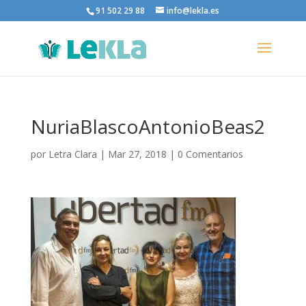
91 502 29 88
info@lekla.es
NuriaBlascoAntonioBeas2
por
Letra Clara
|
Mar 27, 2018
|
0 Comentarios