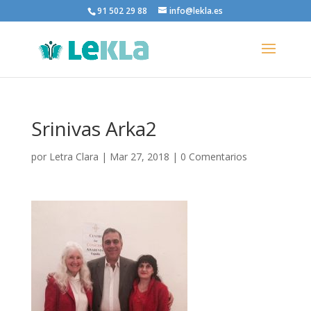
91 502 29 88
info@lekla.es
Srinivas Arka2
por
Letra Clara
|
Mar 27, 2018
|
0 Comentarios