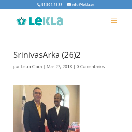
91 502 29 88
info@lekla.es
SrinivasArka (26)2
por
Letra Clara
|
Mar 27, 2018
|
0 Comentarios