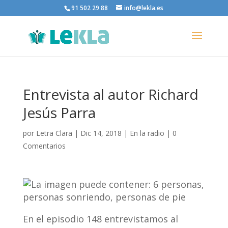
91 502 29 88
info@lekla.es
Entrevista al autor Richard
Jesús Parra
por
Letra Clara
|
Dic 14, 2018
|
En la radio
|
0
Comentarios
En el episodio 148 entrevistamos al