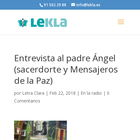
91 502 29 88
info@lekla.es
Entrevista al padre Ángel
(sacerdorte y Mensajeros
de la Paz)
por
Letra Clara
|
Feb 22, 2018
|
En la radio
|
0
Comentarios