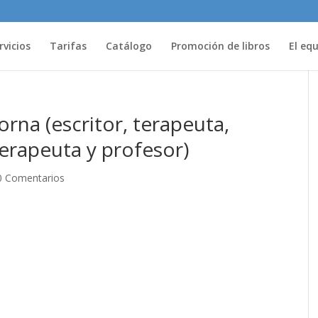
rvicios
Tarifas
Catálogo
Promoción de libros
El eq
rna (escritor, terapeuta,
erapeuta y profesor)
0 Comentarios