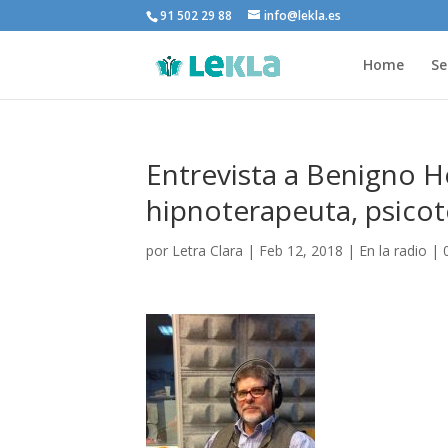
91 502 29 88
info@lekla.es
Home
Se
Entrevista a Benigno Ho
hipnoterapeuta, psicot
por
Letra Clara
|
Feb 12, 2018
|
En la radio
|