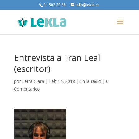
91 502 29 88
info@lekla.es
Entrevista a Fran Leal
(escritor)
por
Letra Clara
|
Feb 14, 2018
|
En la radio
|
0
Comentarios