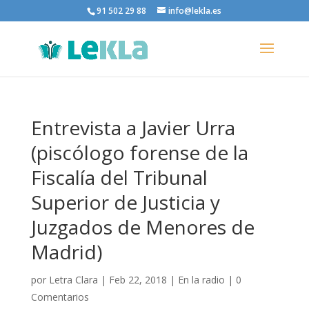
91 502 29 88
info@lekla.es
Entrevista a Javier Urra
(piscólogo forense de la
Fiscalía del Tribunal
Superior de Justicia y
Juzgados de Menores de
Madrid)
por
Letra Clara
|
Feb 22, 2018
|
En la radio
|
0
Comentarios