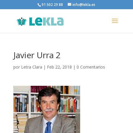
91 502 29 88
info@lekla.es
Javier Urra 2
por
Letra Clara
|
Feb 22, 2018
|
0 Comentarios