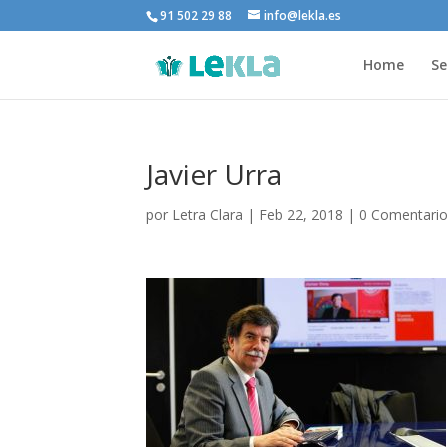
91 502 29 88
info@lekla.es
Home
Se
Javier Urra
por
Letra Clara
|
Feb 22, 2018
|
0 Comentario