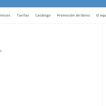
rvicios
Tarifas
Catálogo
Promoción de libros
El eq
s