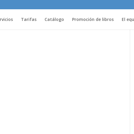
rvicios
Tarifas
Catálogo
Promoción de libros
El eq
s