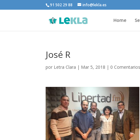
91 502 29 88
info@lekla.es
Home
Se
José R
por
Letra Clara
|
Mar 5, 2018
|
0 Comentario