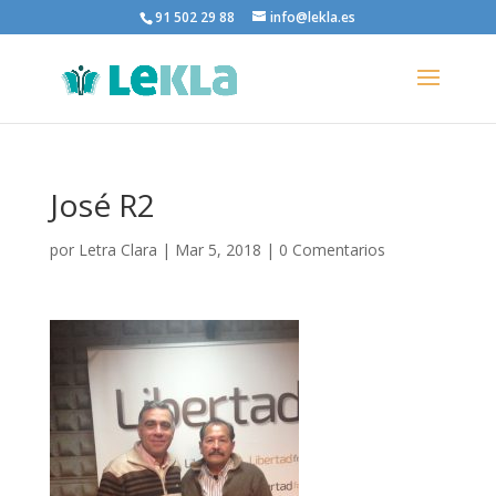
91 502 29 88
info@lekla.es
José R2
por
Letra Clara
|
Mar 5, 2018
|
0 Comentarios