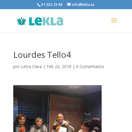
91 502 29 88
info@lekla.es
Lourdes Tello4
por
Letra Clara
|
Feb 22, 2018
|
0 Comentarios