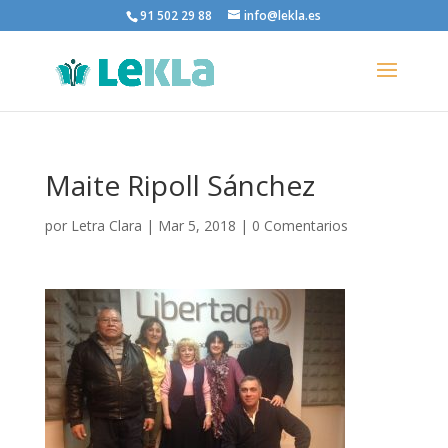
91 502 29 88
info@lekla.es
Maite Ripoll Sánchez
por
Letra Clara
|
Mar 5, 2018
|
0 Comentarios