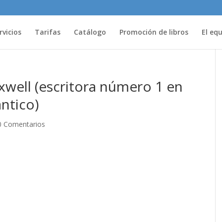
rvicios
Tarifas
Catálogo
Promoción de libros
El eq
well (escritora número 1 en
ntico)
0 Comentarios