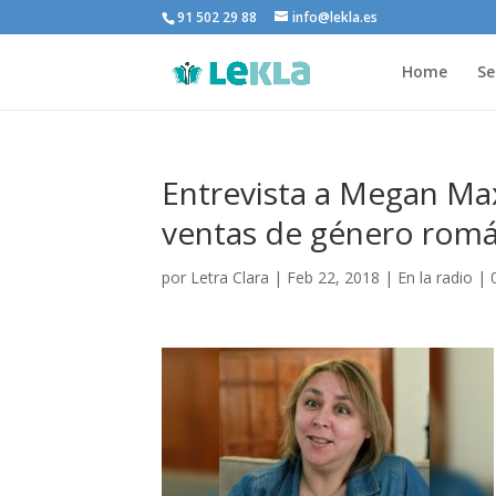
91 502 29 88
info@lekla.es
Home
Se
Entrevista a Megan Max
ventas de género romá
por
Letra Clara
|
Feb 22, 2018
|
En la radio
|