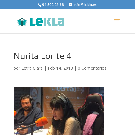
91 502 29 88
info@lekla.es
Nurita Lorite 4
por
Letra Clara
|
Feb 14, 2018
|
0 Comentarios