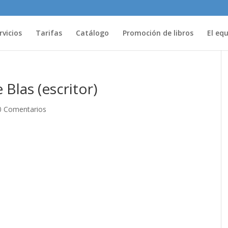
rvicios
Tarifas
Catálogo
Promoción de libros
El eq
 Blas (escritor)
0 Comentarios