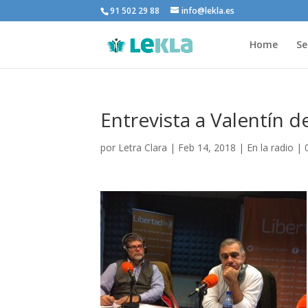
91 502 29 88
info@lekla.es
Home
Se
Entrevista a Valentín de
por
Letra Clara
|
Feb 14, 2018
|
En la radio
|