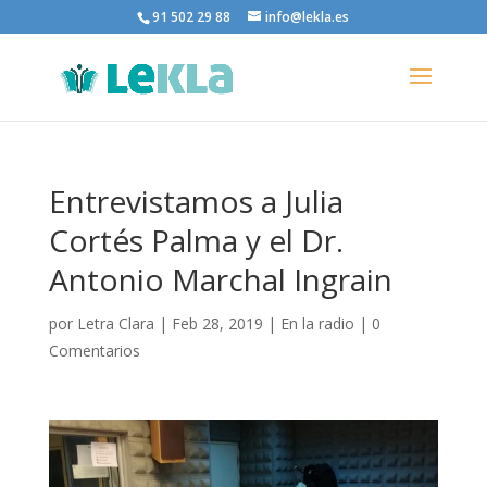
91 502 29 88
info@lekla.es
Entrevistamos a Julia
Cortés Palma y el Dr.
Antonio Marchal Ingrain
por
Letra Clara
|
Feb 28, 2019
|
En la radio
|
0
Comentarios