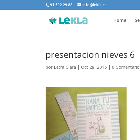
91 502 29 88
info@lekla.es
Home
Se
presentacion nieves 6
por
Letra Clara
|
Oct 28, 2015
|
0 Comentario