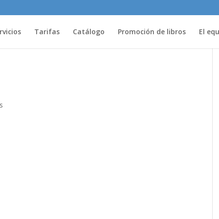
rvicios
Tarifas
Catálogo
Promoción de libros
El eq
s