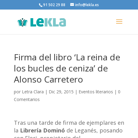
91 502 29 88
info@lekla.es
Firma del libro ‘La reina de
los bucles de ceniza’ de
Alonso Carretero
por
Letra Clara
|
Dic 29, 2015
|
Eventos literarios
|
0
Comentarios
Tras una tarde de firma de ejemplares en
la
Librería Dominó
de Leganés, posando