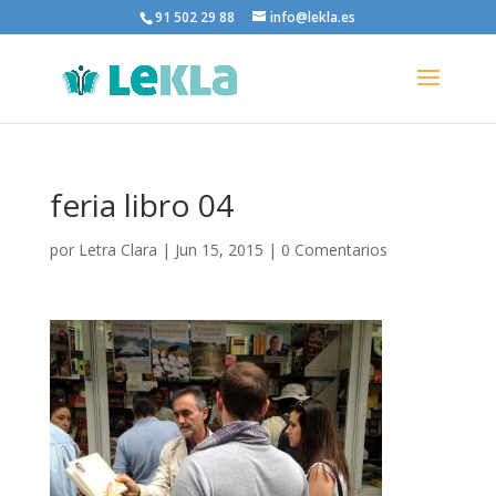
91 502 29 88
info@lekla.es
feria libro 04
por
Letra Clara
|
Jun 15, 2015
|
0 Comentarios