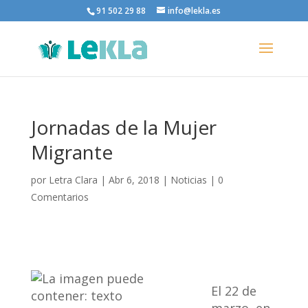
91 502 29 88
info@lekla.es
Jornadas de la Mujer
Migrante
por
Letra Clara
|
Abr 6, 2018
|
Noticias
|
0
Comentarios
El 22 de