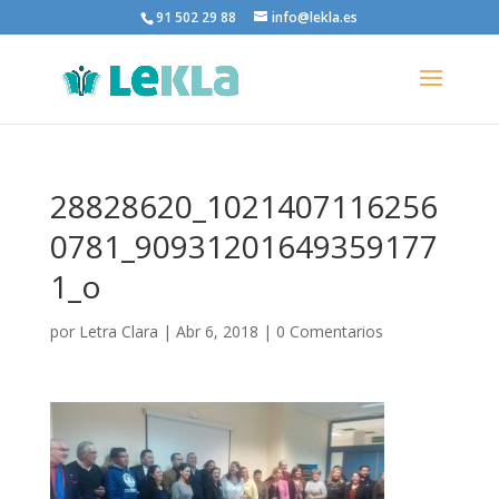
91 502 29 88
info@lekla.es
28828620_1021407116256
0781_90931201649359177
1_o
por
Letra Clara
|
Abr 6, 2018
|
0 Comentarios