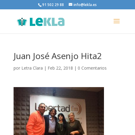
91 502 29 88
info@lekla.es
Juan José Asenjo Hita2
por
Letra Clara
|
Feb 22, 2018
|
0 Comentarios