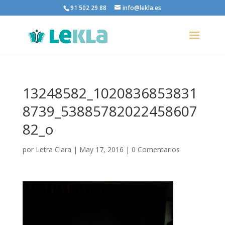
91 502 29 88
info@lekla.es
13248582_1020836853831
8739_53885782022458607
82_o
por
Letra Clara
|
May 17, 2016
|
0 Comentarios