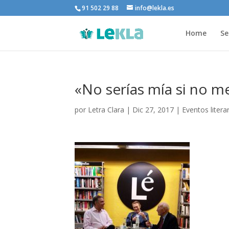
91 502 29 88
info@lekla.es
Home
Se
«No serías mía si no m
por
Letra Clara
|
Dic 27, 2017
|
Eventos litera