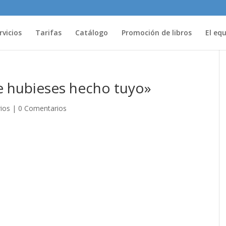
rvicios
Tarifas
Catálogo
Promoción de libros
El eq
e hubieses hecho tuyo»
rios
|
0 Comentarios