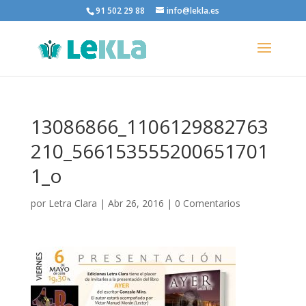
91 502 29 88
info@lekla.es
13086866_1106129882763
210_566153555200651701
1_o
por
Letra Clara
|
Abr 26, 2016
|
0 Comentarios