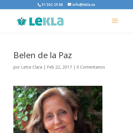
91 502 29 88
info@lekla.es
Belen de la Paz
por
Letra Clara
|
Feb 22, 2017
|
0 Comentarios