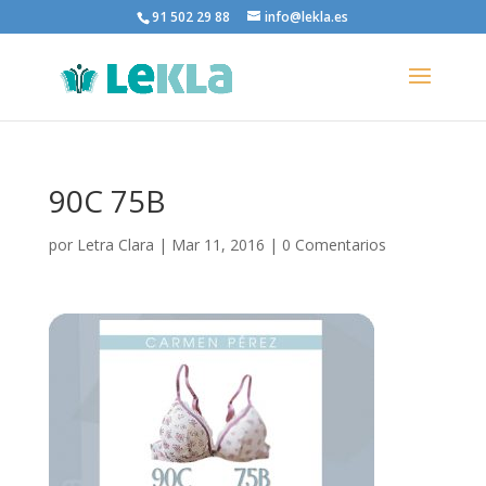
91 502 29 88
info@lekla.es
90C 75B
por
Letra Clara
|
Mar 11, 2016
|
0 Comentarios